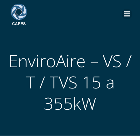
Pular
para
o
conteúdo
EnviroAire – VS /
T / TVS 15 a
355kW