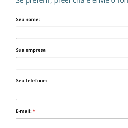
Se preferir, preencha e envie o f
Seu nome:
Sua empresa
Seu telefone:
E-mail:
*