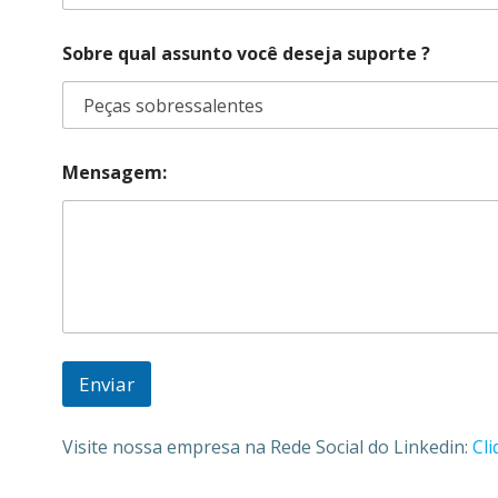
?
q
Sobre qual assunto você deseja suporte ?
n
u
o
a
m
l
e
n
:
o
?
m
Mensagem:
e
:
?
Enviar
Visite nossa empresa na Rede Social do Linkedin:
Cli