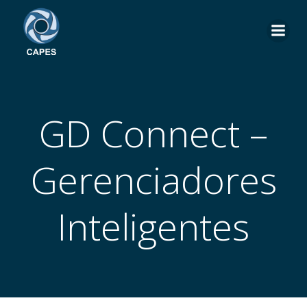
Pular
para
o
conteúdo
GD Connect –
Gerenciadores
Inteligentes